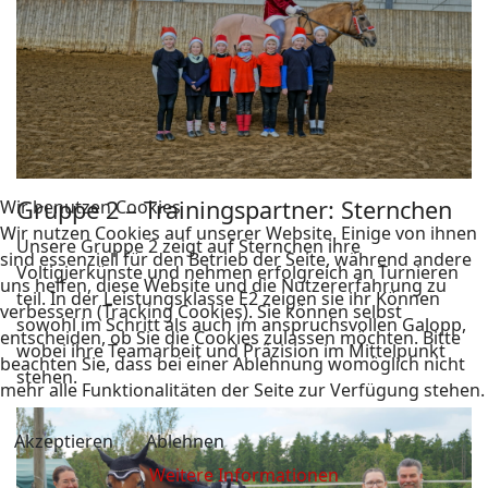
Gruppe 2 – Trainingspartner: Sternchen
Wir benutzen Cookies
Wir nutzen Cookies auf unserer Website. Einige von ihnen
Unsere Gruppe 2 zeigt auf Sternchen ihre
sind essenziell für den Betrieb der Seite, während andere
Voltigierkünste und nehmen erfolgreich an Turnieren
uns helfen, diese Website und die Nutzererfahrung zu
teil. In der Leistungsklasse E2 zeigen sie ihr Können
verbessern (Tracking Cookies). Sie können selbst
sowohl im Schritt als auch im anspruchsvollen Galopp,
entscheiden, ob Sie die Cookies zulassen möchten. Bitte
wobei ihre Teamarbeit und Präzision im Mittelpunkt
beachten Sie, dass bei einer Ablehnung womöglich nicht
stehen.
mehr alle Funktionalitäten der Seite zur Verfügung stehen.
Akzeptieren
Ablehnen
Weitere Informationen